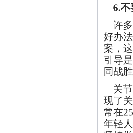
6.
许多
好办法
案，这
引导是
同战胜
关节
现了关
常在2
年轻人