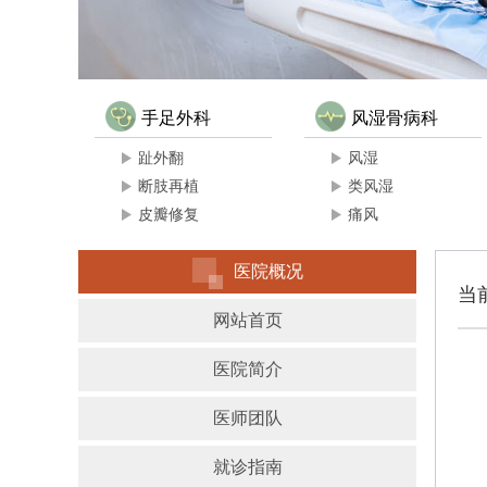
手足外科
风湿骨病科
趾外翻
风湿
断肢再植
类风湿
皮瓣修复
痛风
医院概况
当
网站首页
医院简介
医师团队
就诊指南