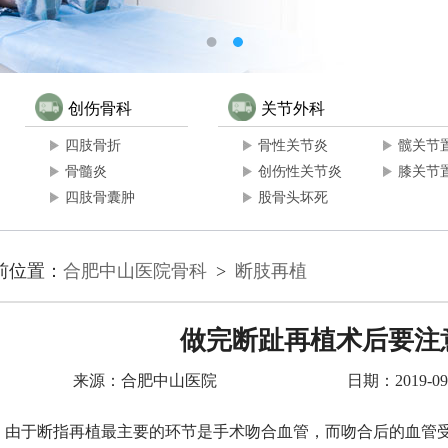
创伤骨科
关节外科
四肢骨折
骨性关节炎
髋关节
骨髓炎
创伤性关节炎
膝关节
四肢骨囊肿
股骨头坏死
前位置：
合肥中山医院骨科
>
断肢再植
做完断趾再植术后要注
来源：合肥中山医院
日期：2019-09-
由于断指再植最主要的环节是手术吻合血管，而吻合后的血管