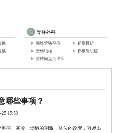
脊柱外科
置换
腰椎管狭窄症
脊椎骨折
置换
腰椎结核
脊椎滑脱症
腰椎间盘突出症
意哪些事项？
25 15:50
受疼痛、寒冷、烟碱的刺激，体位的改变，容易出