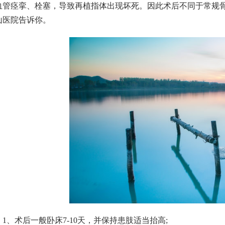
血管痉挛、栓塞，导致再植指体出现坏死。因此术后不同于常规骨
山医院告诉你。
1、术后一般卧床7-10天，并保持患肢适当抬高;