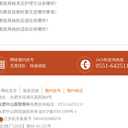
断肢再植术后护理方法有哪些?
在断肢急救时要注意哪些事项?
断肢再植的后遗症有哪些?
断肢再植的适应症有哪些?
网络预约挂号
24小时咨询热线
0551-64251
无需排队 快速就医
网站首页
最新优惠
预约挂号
预约电话
地址：合肥市瑶海区凤阳路8号
合肥中山医院骨科
免费咨询电话：0551-64251111
合肥中山医院版权所有
皖ICP备05013390号-1
公安机关备案号 34010202600218
(合)医广[2026】第04-16-125号