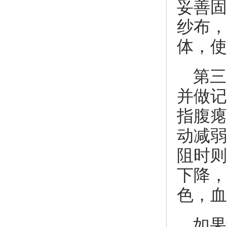
妥善固
纱布，
体，使
第三
并做记
指腹瘪
动减弱
阻时则
下降，
色，血
如果