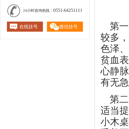
0551-64251111
24小时咨询热线：
第一
在线挂号
微信挂号
较多，
色泽、
贫血表
心静脉
有无急
第二
适当提
小木桌