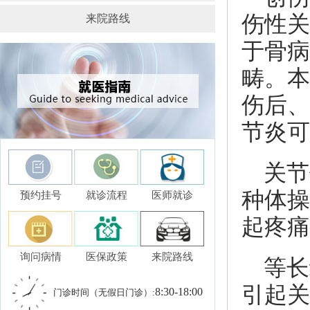
伤性关
来院路线
于骨病
畴。本
伤后、
节炎可
关节
种体操
预约挂号
就诊流程
医师就诊
起疼痛
询问病情
医保政策
来院路线
等长
引起关
8:30-18:00
门诊时间（无假日门诊）: